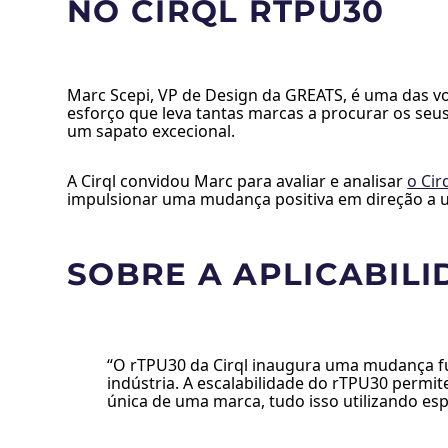
NO CIRQL RTPU30
Marc Scepi, VP de Design da GREATS, é uma das v
esforço que leva tantas marcas a procurar os se
um sapato excecional.
A Cirql convidou Marc para avaliar e analisar
o Cir
impulsionar uma mudança positiva em direção a uma
SOBRE A APLICABILI
“O rTPU30 da Cirql inaugura uma mudança fun
indústria. A escalabilidade do rTPU30 permi
única de uma marca, tudo isso utilizando es