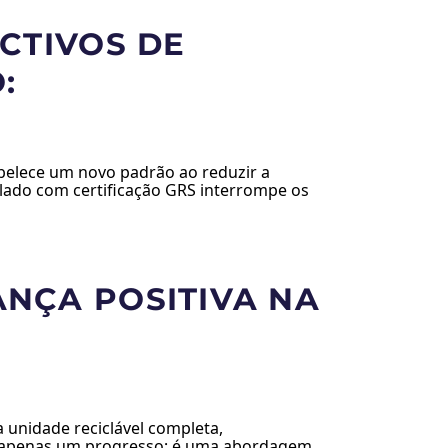
CTIVOS DE
:
belece um novo padrão ao reduzir a
iclado com certificação GRS interrompe os
NÇA POSITIVA NA
 unidade reciclável completa,
o é apenas um progresso; é uma abordagem