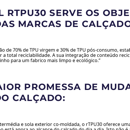
 RTPU30 SERVE OS OBJE
DAS MARCAS DE CALÇADO
fusão de 70% de TPU virgem e 30% de TPU pós-consumo, esta
 a total reciclabilidade. A sua integração de conteúdo rec
inho para um fabrico mais limpo e ecológico.”
AIOR PROMESSA DE MUDA
DO CALÇADO:
ntermédia e sola exterior co-moldada, o rTPU30 oferece uma
o está agora ao alcance do calçado do dia a dia. Isto nã