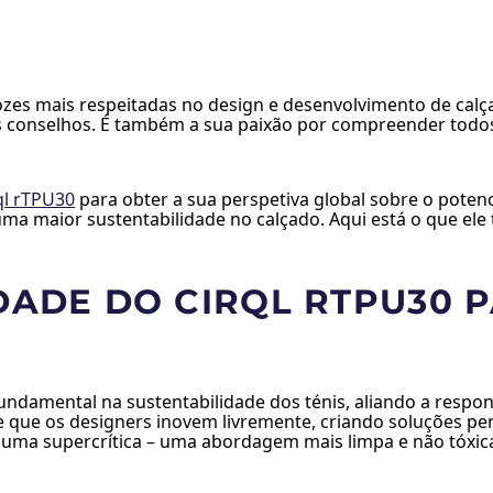
ozes mais respeitadas no design e desenvolvimento de cal
us conselhos. É também a sua paixão por compreender todos
ql rTPU30
para obter a sua perspetiva global sobre o potenc
 maior sustentabilidade no calçado. Aqui está o que ele t
DADE DO CIRQL RTPU30 
damental na sustentabilidade dos ténis, aliando a respon
te que os designers inovem livremente, criando soluções pe
puma supercrítica – uma abordagem mais limpa e não tóxic