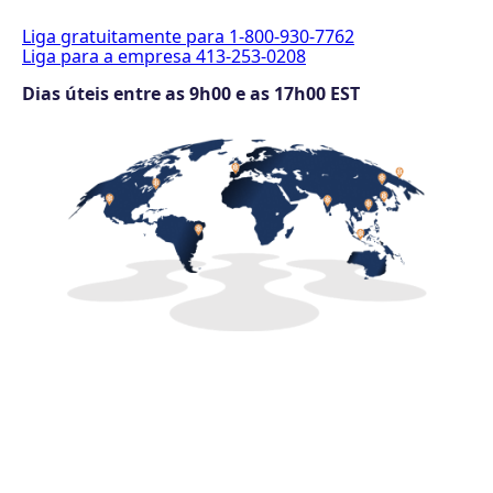
Liga gratuitamente para 1-800-930-7762
Liga para a empresa 413-253-0208
Dias úteis entre as 9h00 e as 17h00 EST