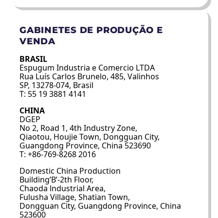
GABINETES DE PRODUÇÃO E
VENDA
BRASIL
Espugum Industria e Comercio LTDA
Rua Luís Carlos Brunelo, 485, Valinhos
SP, 13278-074, Brasil
T: 55 19 3881 4141
CHINA
DGEP
No 2, Road 1, 4th Industry Zone,
Qiaotou, Houjie Town, Dongguan City,
Guangdong Province, China 523690
T: +86-769-8268 2016
Domestic China Production
Building’B’-2th Floor,
Chaoda lndustrial Area,
Fulusha Village, Shatian Town,
Dongguan City, Guangdong Province, China
523600