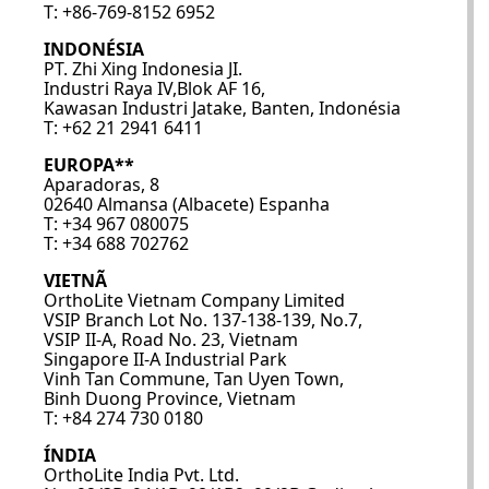
T: +86-769-8152 6952
INDONÉSIA
PT. Zhi Xing Indonesia JI.
Industri Raya IV,Blok AF 16,
Kawasan Industri Jatake, Banten, Indonésia
T: +62 21 2941 6411
EUROPA**
Aparadoras, 8
02640 Almansa (Albacete) Espanha
T: +34 967 080075
T: +34 688 702762
VIETNÃ
OrthoLite Vietnam Company Limited
VSIP Branch Lot No. 137-138-139, No.7,
VSIP II-A, Road No. 23, Vietnam
Singapore II-A Industrial Park
Vinh Tan Commune, Tan Uyen Town,
Binh Duong Province, Vietnam
T: +84 274 730 0180
ÍNDIA
OrthoLite India Pvt. Ltd.