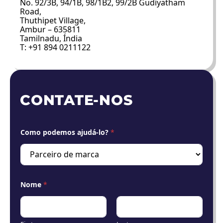
No. 92/3B, 94/1B, 98/1B2, 99/2B Gudiyatham
Road,
Thuthipet Village,
Ambur – 635811
Tamilnadu, Índia
T: +91 894 0211122
CONTATE-NOS
Como podemos ajudá-lo?
*
Nome
*