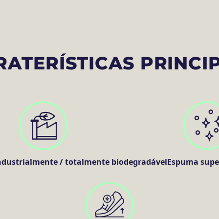
RATERÍSTICAS PRINCIP
dustrialmente / totalmente biodegradável
Espuma super