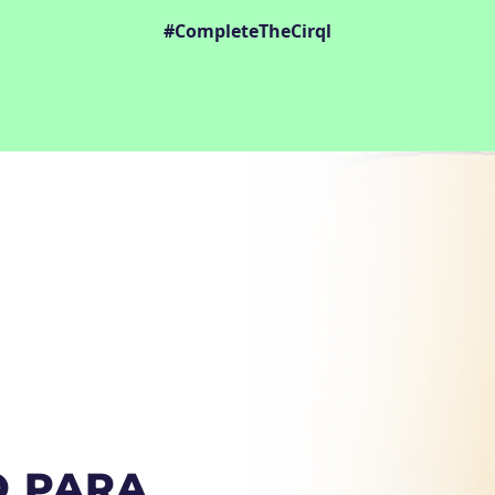
#CompleteTheCirql
O PARA