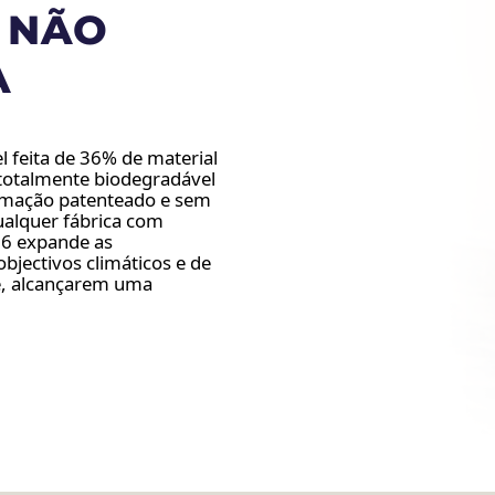
 NÃO
A
 feita de 36% de material
 totalmente biodegradável
spumação patenteado e sem
ualquer fábrica com
36 expande as
bjectivos climáticos e de
se, alcançarem uma