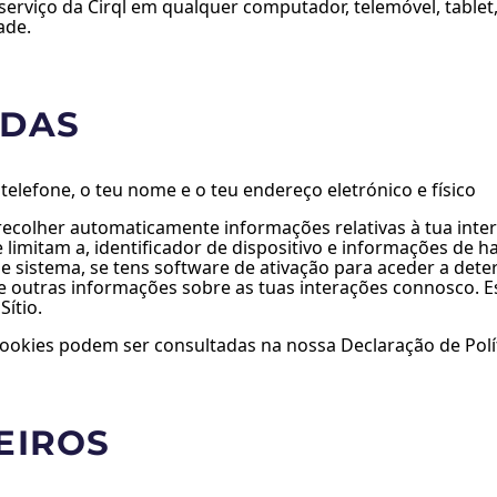
o serviço da Cirql em qualquer computador, telemóvel, tablet
ade.
IDAS
elefone, o teu nome e o teu endereço eletrónico e físico
colher automaticamente informações relativas à tua intera
imitam a, identificador de dispositivo e informações de ha
de sistema, se tens software de ativação para aceder a de
e outras informações sobre as tuas interações connosco. E
ítio.
ookies podem ser consultadas na nossa Declaração de Políti
EIROS