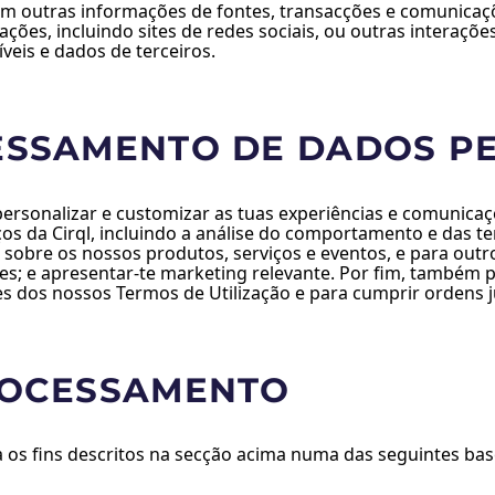
utras informações de fontes, transacções e comunicações d
cações, incluindo sites de redes sociais, ou outras intera
eis e dados de terceiros.
ESSAMENTO DE DADOS P
personalizar e customizar as tuas experiências e comunica
ços da Cirql, incluindo a análise do comportamento e das t
obre os nossos produtos, serviços e eventos, e para outro
es; e apresentar-te marketing relevante. Por fim, também 
es dos nossos Termos de Utilização e para cumprir ordens jud
ROCESSAMENTO
os fins descritos na secção acima numa das seguintes bas