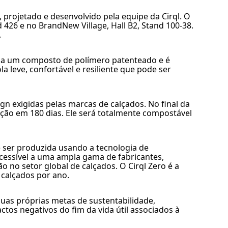
projetado e desenvolvido pela equipe da Cirql. O
 426 e no BrandNew Village, Hall B2, Stand 100-38.
.
iza um composto de polímero patenteado e é
 leve, confortável e resiliente que pode ser
gn exigidas pelas marcas de calçados. No final da
ação em 180 dias. Ele será totalmente compostável
e ser produzida usando a tecnologia de
acessível a uma ampla gama de fabricantes,
 no setor global de calçados. O Cirql Zero é a
 calçados por ano.
suas próprias metas de sustentabilidade,
os negativos do fim da vida útil associados à