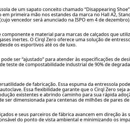
ssola de um sapato conceito chamado “Disappearing Shoe”, 
o em primeira mão nos estandes da marca no Hall A2, Stand
(cujo vencedor será anunciado na ISPO em 4 de dezembro)
e componente e material para marcas de calçados que util
es inertes. O Cirql Zero oferece uma solução de entressola
desde os esportivos até os de luxo.
ode ser “ajustado” para atender às especificações de desi
o de teste de compostabilidade industrial de 90% de degrad
versatilidade de fabricação. Essa espuma da entressola pod
toclave. Essa flexibilidade garante que o Cirql Zero seja 
dução existentes e abrindo caminho para sua rápida adoção
de ser dimensionada para centenas de milhões de pares de
lçados e seus parceiros de fábrica avancem em direção às 
sável do ponto de vista ambiental e minimizando os impact