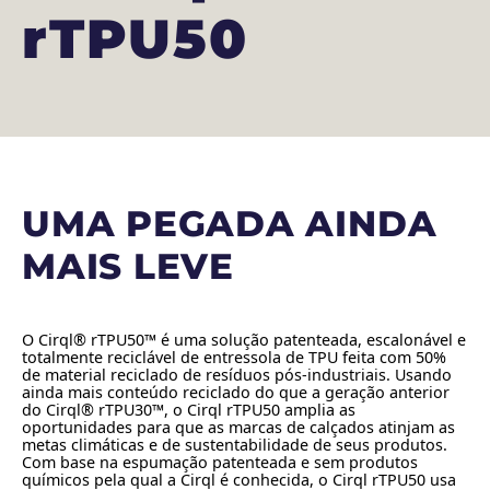
rTPU50
UMA PEGADA AINDA
MAIS LEVE
O Cirql® rTPU50™ é uma solução patenteada, escalonável e
totalmente reciclável de entressola de TPU feita com 50%
de material reciclado de resíduos pós-industriais. Usando
ainda mais conteúdo reciclado do que a geração anterior
do Cirql® rTPU30™, o Cirql rTPU50 amplia as
oportunidades para que as marcas de calçados atinjam as
metas climáticas e de sustentabilidade de seus produtos.
Com base na espumação patenteada e sem produtos
químicos pela qual a Cirql é conhecida, o Cirql rTPU50 usa