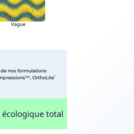
Vague
t de nos formulations
®
mpressions™, OrthoLite
écologique total