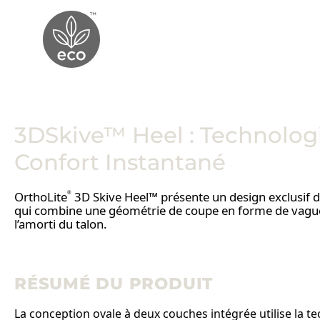
3DSkive™ Heel : Technologi
Confort Instantané
OrthoLite
3D Skive Heel™ présente un design exclusif 
®
qui combine une géométrie de coupe en forme de vague
l’amorti du talon.
RÉSUMÉ DU PRODUIT
La conception ovale à deux couches intégrée utilise la t