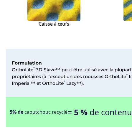
Caisse à œufs
Formulation
®
OrthoLite
3D Skive™ peut être utilisé avec la plupar
®
propriétaires (à l’exception des mousses OrthoLite
I
®
Imperial™ et OrthoLite
Lazy™).
=
5 %
de contenu 
5% de
caoutchouc recyclé