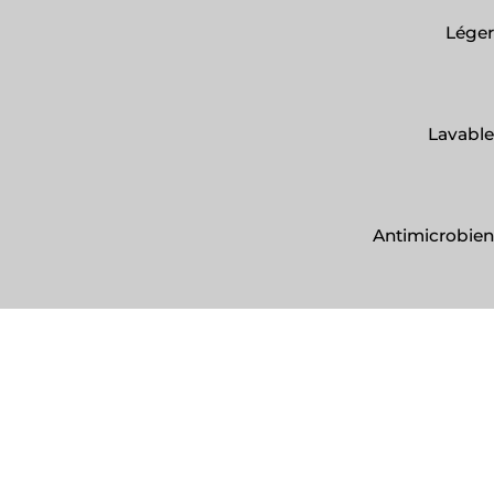
Léger
Lavable
Antimicrobien